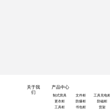
关于我
产品中心
们
制式营具
文件柜
工具充电
更衣柜
防爆柜
防磁柜
工具柜
书包柜
货架