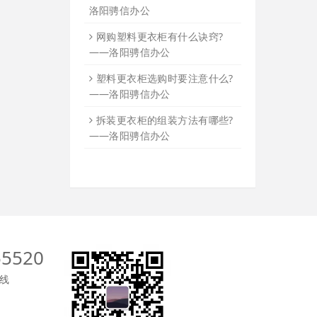
洛阳骋信办公
网购塑料更衣柜有什么诀窍?
——洛阳骋信办公
塑料更衣柜选购时要注意什么?
——洛阳骋信办公
拆装更衣柜的组装方法有哪些?
——洛阳骋信办公
55520
线