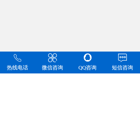


y

热线电话
微信咨询
QQ咨询
短信咨询
关于我们
产品中心
制式营具
文件柜
工具充电
新闻资讯
柜
更衣柜
防爆柜
防磁柜
公司新闻
工具柜
书包柜
货架
行业新闻