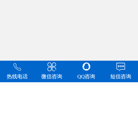


y

热线电话
微信咨询
QQ咨询
短信咨询
关于我们
产品中心
制式营具
文件柜
工具充电
新闻资讯
柜
更衣柜
防爆柜
防磁柜